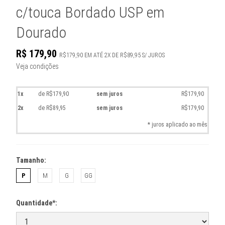
c/touca Bordado USP em
Dourado
R$
179,90
R$179,90
EM ATÉ
2X DE R$89,95 S/ JUROS
Veja condições
1x
de R$179,90
sem juros
R$179,90
2x
de R$89,95
sem juros
R$179,90
* juros aplicado ao mês
Tamanho:
P
M
G
GG
Quantidade*: