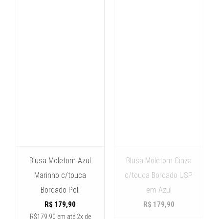
Blusa Moletom Azul
Blusa Moletom Cinza
Marinho c/touca
c/touca Bordado USP
Bordado Poli
em Azul
R$
179,90
R$
179,90
R$179,90
em até
2x de