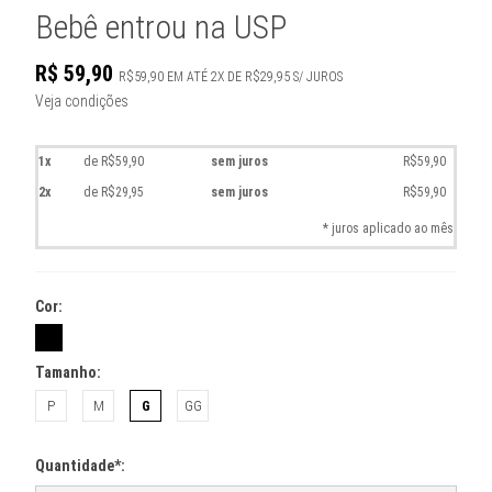
Bebê entrou na USP
R$
59,90
R$59,90
EM ATÉ
2X DE R$29,95 S/ JUROS
Veja condições
1x
de R$59,90
sem juros
R$59,90
2x
de R$29,95
sem juros
R$59,90
* juros aplicado ao mês
Cor:
Tamanho:
P
M
G
GG
Quantidade*: