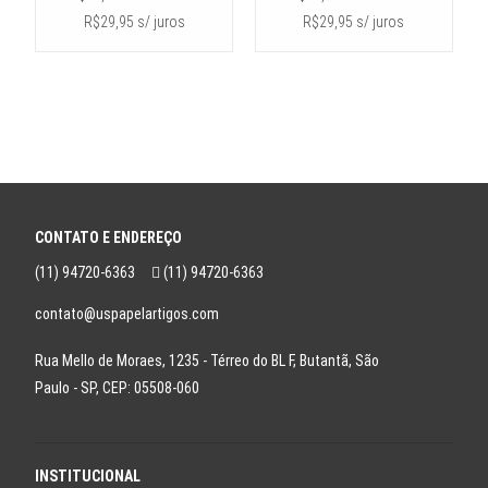
R$29,95 s/ juros
R$29,95 s/ juros
CONTATO E ENDEREÇO
(11) 94720-6363
(11) 94720-6363
contato@uspapelartigos.com
Rua Mello de Moraes, 1235 - Térreo do BL F, Butantã, São
Paulo - SP, CEP: 05508-060
INSTITUCIONAL